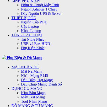
LINH PHỤ KIỆN
Phím & Chuột Máy Tính
Nguồn Adapter 1 Chiều
Dây Nguồn UPS & Server
THIẾT BỊ POE
Nguồn Cấp POE
Cặp Laptop
Khóa Laptop
TỔNG CÁC LOẠI
Tai Nghe Nhạc
USB và Box HDD
Phụ Kiện Khác
Phụ Kiện & Đồ Mạng
MẶT NHÂN ĐẾ
Mặt Nạ Mạng
Nhân Mạng RJ45
Đầu Bấm, Hạt Mạng
Đầu Chụp Mạng, Đánh Số
DỤNG CỤ MẠNG
Kìm Bấm Mạng
Máy Test Mạng
Tool Nhấn Mạng
ĐỒ MẠNG & TỦ MẠNG