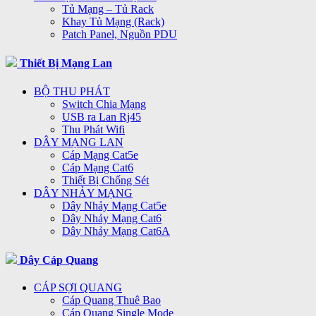
Tủ Mạng – Tủ Rack
Khay Tủ Mạng (Rack)
Patch Panel, Nguồn PDU
Thiết Bị Mạng Lan
BỘ THU PHÁT
Switch Chia Mạng
USB ra Lan Rj45
Thu Phát Wifi
DÂY MẠNG LAN
Cáp Mạng Cat5e
Cáp Mạng Cat6
Thiết Bị Chống Sét
DÂY NHẢY MẠNG
Dây Nhảy Mạng Cat5e
Dây Nhảy Mạng Cat6
Dây Nhảy Mạng Cat6A
Dây Cáp Quang
CÁP SỢI QUANG
Cáp Quang Thuê Bao
Cáp Quang Single Mode