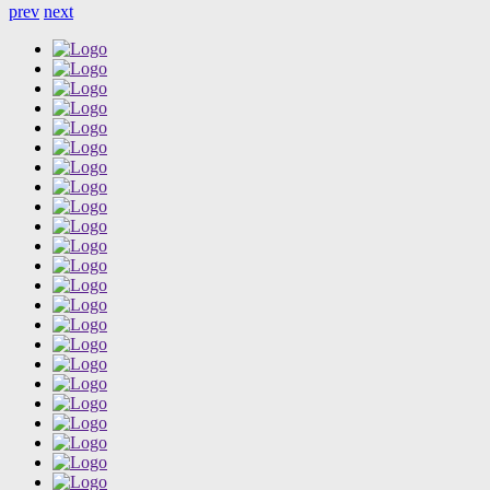
prev
next