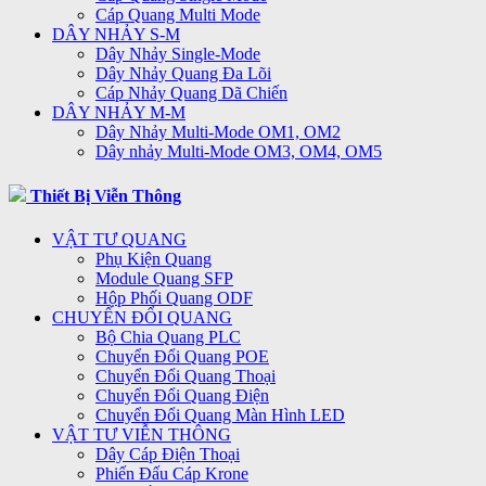
Cáp Quang Multi Mode
DÂY NHẢY S-M
Dây Nhảy Single-Mode
Dây Nhảy Quang Đa Lõi
Cáp Nhảy Quang Dã Chiến
DÂY NHẢY M-M
Dây Nhảy Multi-Mode OM1, OM2
Dây nhảy Multi-Mode OM3, OM4, OM5
Thiết Bị Viễn Thông
VẬT TƯ QUANG
Phụ Kiện Quang
Module Quang SFP
Hộp Phối Quang ODF
CHUYỂN ĐỔI QUANG
Bộ Chia Quang PLC
Chuyển Đổi Quang POE
Chuyển Đổi Quang Thoại
Chuyển Đổi Quang Điện
Chuyển Đổi Quang Màn Hình LED
VẬT TƯ VIỄN THÔNG
Dây Cáp Điện Thoại
Phiến Đấu Cáp Krone