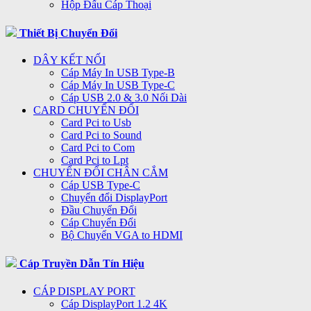
Hộp Đấu Cáp Thoại
Thiết Bị Chuyển Đổi
DÂY KẾT NỐI
Cáp Máy In USB Type-B
Cáp Máy In USB Type-C
Cáp USB 2.0 & 3.0 Nối Dài
CARD CHUYỂN ĐỔI
Card Pci to Usb
Card Pci to Sound
Card Pci to Com
Card Pci to Lpt
CHUYỂN ĐỔI CHÂN CẮM
Cáp USB Type-C
Chuyển đổi DisplayPort
Đầu Chuyển Đổi
Cáp Chuyển Đổi
Bộ Chuyển VGA to HDMI
Cáp Truyền Dẫn Tín Hiệu
CÁP DISPLAY PORT
Cáp DisplayPort 1.2 4K