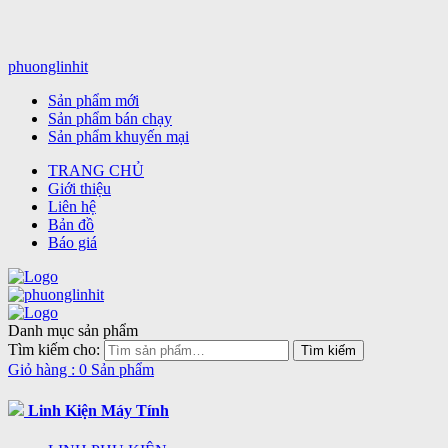
phuonglinhit
Sản phẩm mới
Sản phẩm bán chạy
Sản phẩm khuyến mại
TRANG CHỦ
Giới thiệu
Liên hệ
Bản đồ
Báo giá
Danh mục sản phẩm
Tìm kiếm cho:
Giỏ hàng :
0 Sản phẩm
Linh Kiện Máy Tính