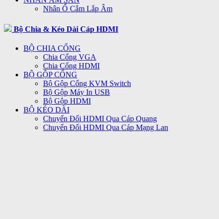
Nhân Ổ Cắm Lắp Âm
Bộ Chia & Kéo Dài Cáp HDMI
BỘ CHIA CỔNG
Chia Cổng VGA
Chia Cổng HDMI
BỘ GỘP CỔNG
Bộ Gộp Cổng KVM Switch
Bộ Gộp Máy In USB
Bộ Gộp HDMI
BỘ KÉO DÀI
Chuyển Đổi HDMI Qua Cáp Quang
Chuyển Đổi HDMI Qua Cáp Mạng Lan