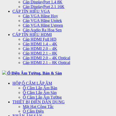
Cáp DisplayPort 1.4 8K
Cáp DisplayPort 2.1 16K
CÁP TÍN HIỆU VGA
Cáp VGA Hãng Hoy
Cáp VGA Hãng Unitek
Cáp VGA Hãng Ugreen
Cáp Audio Ra Hoa Sen
CÁP TÍN HIỆU HDMI
Cáp HDMI Full HD
Cáp HDMI 1.4 – 4K
Cáp HDMI 2.0 – 4K
Cáp HDMI 2.1 – 8K
Cáp HDMI 2.0 – 4K Optical
Cáp HDMI 2.1 – 8K Optical
Ổ Điện Âm Tường, Bàn & Sàn
HỘP Ổ CẮM LẮP ÂM
Ổ Cắm Lắp Âm Bàn
Ổ Cắm Lắp Âm Sàn
Ổ Cắm Lắp Âm Tường
THIẾT BỊ ĐIỆN DÂN DỤNG
Mặt Hạt Công Tắc
Ổ Cắm Điện
NHÂN ÂM SÀN