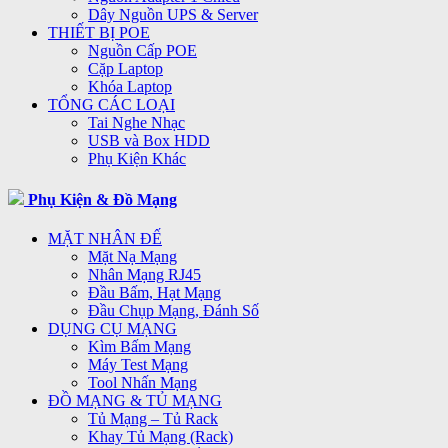
Dây Nguồn UPS & Server
THIẾT BỊ POE
Nguồn Cấp POE
Cặp Laptop
Khóa Laptop
TỔNG CÁC LOẠI
Tai Nghe Nhạc
USB và Box HDD
Phụ Kiện Khác
Phụ Kiện & Đồ Mạng
MẶT NHÂN ĐẾ
Mặt Nạ Mạng
Nhân Mạng RJ45
Đầu Bấm, Hạt Mạng
Đầu Chụp Mạng, Đánh Số
DỤNG CỤ MẠNG
Kìm Bấm Mạng
Máy Test Mạng
Tool Nhấn Mạng
ĐỒ MẠNG & TỦ MẠNG
Tủ Mạng – Tủ Rack
Khay Tủ Mạng (Rack)