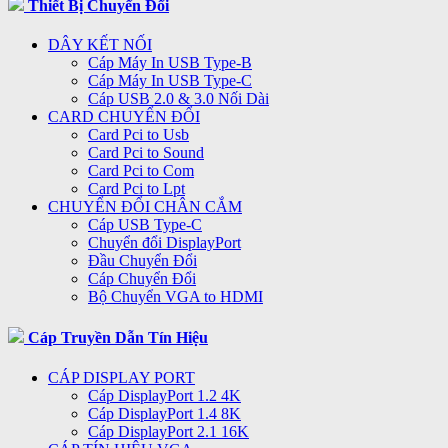
Thiết Bị Chuyển Đổi
DÂY KẾT NỐI
Cáp Máy In USB Type-B
Cáp Máy In USB Type-C
Cáp USB 2.0 & 3.0 Nối Dài
CARD CHUYỂN ĐỔI
Card Pci to Usb
Card Pci to Sound
Card Pci to Com
Card Pci to Lpt
CHUYỂN ĐỔI CHÂN CẮM
Cáp USB Type-C
Chuyển đổi DisplayPort
Đầu Chuyển Đổi
Cáp Chuyển Đổi
Bộ Chuyển VGA to HDMI
Cáp Truyền Dẫn Tín Hiệu
CÁP DISPLAY PORT
Cáp DisplayPort 1.2 4K
Cáp DisplayPort 1.4 8K
Cáp DisplayPort 2.1 16K