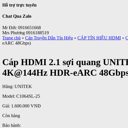
Hỗ trợ trực tuyến
Chat Qua Zalo
Mr Đức 0916651668
Mrs Phương 0916188519
Trang chủ
»
Cáp Truyền Dẫn Tín Hiệu
»
CÁP TÍN HIỆU HDMI
»
C
eARC 48Gbps)
Cáp HDMI 2.1 sợi quang UNITE
4K@144Hz HDR-eARC 48Gbps
Hãng:
UNITEK
Model:
C1064SL-25
Giá:
1.600.000 VNĐ
Còn hàng
Bảo hành: