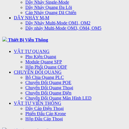
Dây Nhảy Single-Mode
Dây Nhảy Quang Đa Lõi
Cáp Nhảy Quang Dã Chiến
DÂY NHẢY M-M
Dây Nhảy Multi-Mode OM1, OM2
Dây nhảy Multi-Mode OM3, OM4, OM5
Thiết Bị Viễn Thông
VẬT TƯ QUANG
Phụ Kiện Quang
Module Quang SFP
Hộp Phối Quang ODF
CHUYỂN ĐỔI QUANG
Bộ Chia Quang PLC
Chuyển Đổi Quang POE
Chuyển Đổi Quang Thoại
Chuyển Đổi Quang Điện
Chuyển Đổi Quang Màn Hình LED
VẬT TƯ VIỄN THÔNG
Dây Cáp Điện Thoại
Phiến Đấu Cáp Krone
Hộp Đấu Cáp Thoại