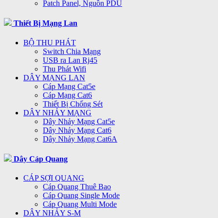
Patch Panel, Nguồn PDU
Thiết Bị Mạng Lan
BỘ THU PHÁT
Switch Chia Mạng
USB ra Lan Rj45
Thu Phát Wifi
DÂY MẠNG LAN
Cáp Mạng Cat5e
Cáp Mạng Cat6
Thiết Bị Chống Sét
DÂY NHẢY MẠNG
Dây Nhảy Mạng Cat5e
Dây Nhảy Mạng Cat6
Dây Nhảy Mạng Cat6A
Dây Cáp Quang
CÁP SỢI QUANG
Cáp Quang Thuê Bao
Cáp Quang Single Mode
Cáp Quang Multi Mode
DÂY NHẢY S-M