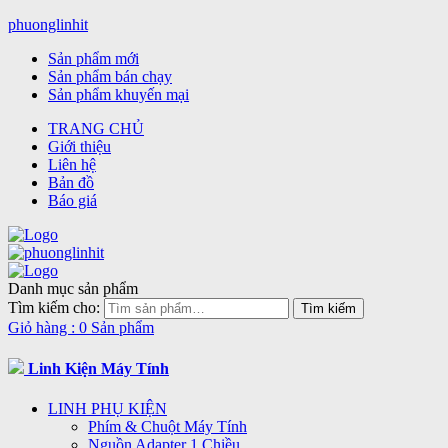
phuonglinhit
Sản phẩm mới
Sản phẩm bán chạy
Sản phẩm khuyến mại
TRANG CHỦ
Giới thiệu
Liên hệ
Bản đồ
Báo giá
Danh mục sản phẩm
Tìm kiếm cho:
Giỏ hàng :
0 Sản phẩm
Linh Kiện Máy Tính
LINH PHỤ KIỆN
Phím & Chuột Máy Tính
Nguồn Adapter 1 Chiều