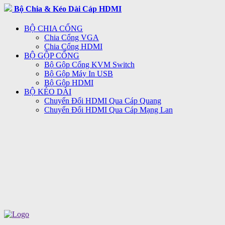
Bộ Chia & Kéo Dài Cáp HDMI
BỘ CHIA CỔNG
Chia Cổng VGA
Chia Cổng HDMI
BỘ GỘP CỔNG
Bộ Gộp Cổng KVM Switch
Bộ Gộp Máy In USB
Bộ Gộp HDMI
BỘ KÉO DÀI
Chuyển Đổi HDMI Qua Cáp Quang
Chuyển Đổi HDMI Qua Cáp Mạng Lan