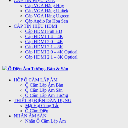
CÁP TÍN HIỆU VGA
Cáp VGA Hãng Hoy
Cáp VGA Hãng Unitek
Cáp VGA Hãng Ugreen
Cáp Audio Ra Hoa Sen
CÁP TÍN HIỆU HDMI
Cáp HDMI Full HD
Cáp HDMI 1.4 – 4K
Cáp HDMI 2.0 – 4K
Cáp HDMI 2.1 – 8K
Cáp HDMI 2.0 – 4K Optical
Cáp HDMI 2.1 – 8K Optical
Ổ Điện Âm Tường, Bàn & Sàn
HỘP Ổ CẮM LẮP ÂM
Ổ Cắm Lắp Âm Bàn
Ổ Cắm Lắp Âm Sàn
Ổ Cắm Lắp Âm Tường
THIẾT BỊ ĐIỆN DÂN DỤNG
Mặt Hạt Công Tắc
Ổ Cắm Điện
NHÂN ÂM SÀN
Nhân Ổ Cắm Lắp Âm