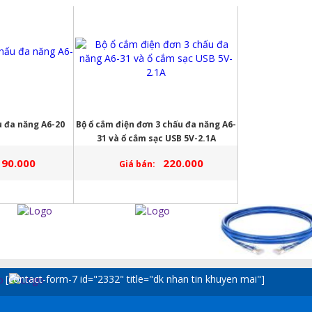
u đa năng A6-20
Bộ ổ cắm điện đơn 3 chấu đa năng A6-
31 và ổ cắm sạc USB 5V-2.1A
90.000
220.000
Giá bán:
[contact-form-7 id="2332" title="dk nhan tin khuyen mai"]