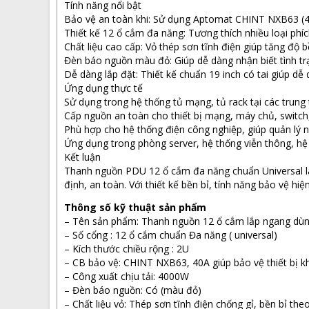
Tính năng nổi bật
Bảo vệ an toàn khi: Sử dụng Aptomat CHINT NXB63 (40A
Thiết kế 12 ổ cắm đa năng: Tương thích nhiều loại phíc
Chất liệu cao cấp: Vỏ thép sơn tĩnh điện giúp tăng độ 
Đèn báo nguồn màu đỏ: Giúp dễ dàng nhận biết tình t
Dễ dàng lắp đặt: Thiết kế chuẩn 19 inch có tai giúp dễ
Ứng dụng thực tế
Sử dụng trong hệ thống tủ mạng, tủ rack tại các trung
Cấp nguồn an toàn cho thiết bị mạng, máy chủ, switch,
Phù hợp cho hệ thống điện công nghiệp, giúp quản lý n
Ứng dụng trong phòng server, hệ thống viễn thông, hệ
Kết luận
Thanh nguồn PDU 12 ổ cắm đa năng chuẩn Universal là 
định, an toàn. Với thiết kế bền bỉ, tính năng bảo vệ 
Thông số kỹ thuật sản phẩm
– Tên sản phẩm: Thanh nguồn 12 ổ cắm lắp ngang dù
– Số cổng : 12 ổ cắm chuẩn Đa năng ( universal)
– Kích thước chiều rộng : 2U
– CB bảo vệ: CHINT NXB63, 40A giúp bảo vệ thiết bị k
– Công xuất chịu tải: 4000W
– Đèn báo nguồn: Có (màu đỏ)
– Chất liệu vỏ: Thép sơn tĩnh điện chống gỉ, bền bỉ theo