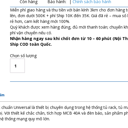
Còn hàng
Bảo hành:
|
Chính sách bảo hành
Miễn phí giao hàng và thu tiền với bán kính 3km cho đơn hàng 
lên, đơn dưới 500K + phí Ship 10K đến 35K. Giá đã rẻ – mua số
rẻ hơn, cam kết hàng mới 100%.
Quý khách được xem hàng đúng, đủ mới thanh toán; chuyển k
phí vận chuyển nếu có.
Nhận hàng ngay sau khi chốt đơn từ 10 – 60 phút (Nội T
Ship COD toàn Quốc.
Chọn số lượng
09166516
hẩm
huẩn Universal là thiết bị chuyên dụng trong hệ thống tủ rack, tủ m
bị. Với thiết kế chắc chắn, tích hợp MCB 40A và đèn báo, sản phẩm p
 hệ thống mạng quy mô lớn.