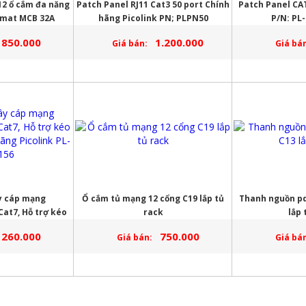
2 ổ cắm đa năng
Patch Panel RJ11 Cat3 50 port Chính
Patch Panel CAT
omat MCB 32A
hãng Picolink PN; PLPN50
P/N: PL
850.000
1.200.000
Giá bán:
Giá bán
y cáp mạng
Ổ cắm tủ mạng 12 cổng C19 lắp tủ
Thanh nguồn pd
at7, Hỗ trợ kéo
rack
lắp 
ãng Picolink PL-
260.000
750.000
Giá bán:
Giá bán
156