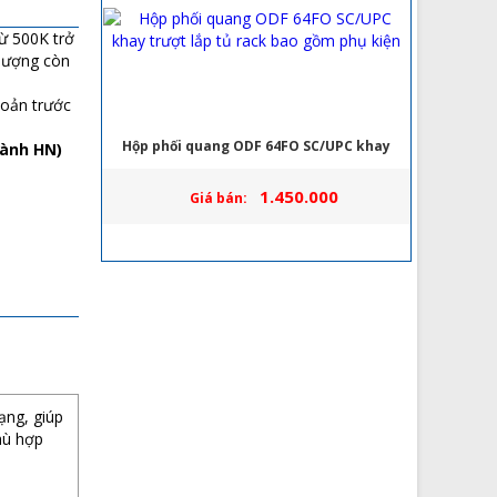
từ 500K trở
 lượng còn
hoản trước
Hộp phối quang ODF 64FO SC/UPC khay
hành HN)
trượt lắp tủ rack bao gồm phụ kiện
1.450.000
Giá bán:
68
ạng, giúp
hù hợp