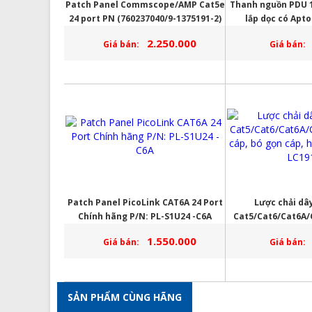
Patch Panel Commscope/AMP Cat5e
Thanh nguồn PDU 1
24 port PN (760237040/9-1375191-2)
lắp dọc có Apt
chính hãng
2.250.000
Giá bán:
Giá bán:
Patch Panel PicoLink CAT6A 24 Port
Lược chải dâ
Chính hãng P/N: PL-S1U24 -C6A
Cat5/Cat6/Cat6A/C
cáp, bó gọn cáp, h
1.550.000
Giá bán:
Giá bán:
LC19
SẢN PHẨM CÙNG HÃNG