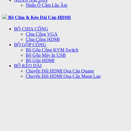
Nhân Ổ Cắm Lắp Âm
Bộ Chia & Kéo Dài Cáp HDMI
BỘ CHIA CỔNG
Chia Cổng VGA
Chia Cổng HDMI
BỘ GỘP CỔNG
Bộ Gộp Cổng KVM Switch
Bộ Gộp Máy In USB
Bộ Gộp HDMI
BỘ KÉO DÀI
Chuyển Đổi HDMI Qua Cáp Quang
Chuyển Đổi HDMI Qua Cáp Mạng Lan