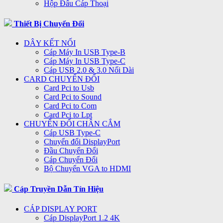
Hộp Đấu Cáp Thoại
Thiết Bị Chuyển Đổi
DÂY KẾT NỐI
Cáp Máy In USB Type-B
Cáp Máy In USB Type-C
Cáp USB 2.0 & 3.0 Nối Dài
CARD CHUYỂN ĐỔI
Card Pci to Usb
Card Pci to Sound
Card Pci to Com
Card Pci to Lpt
CHUYỂN ĐỔI CHÂN CẮM
Cáp USB Type-C
Chuyển đổi DisplayPort
Đầu Chuyển Đổi
Cáp Chuyển Đổi
Bộ Chuyển VGA to HDMI
Cáp Truyền Dẫn Tín Hiệu
CÁP DISPLAY PORT
Cáp DisplayPort 1.2 4K