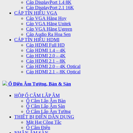
Cáp DisplayPort 1.4 8K
Cáp DisplayPort 2.1 16K
CÁP TÍN HIỆU VGA
Cáp VGA Hãng Hoy
Cáp VGA Hãng Unitek
Cáp VGA Hãng Ugreen
Cáp Audio Ra Hoa Sen
CÁP TÍN HIỆU HDMI
Cáp HDMI Full HD
Cáp HDMI 1.4 – 4K
Cáp HDMI 2.0 – 4K
Cáp HDMI 2.1 – 8K
Cáp HDMI 2.0 – 4K Optical
Cáp HDMI 2.1 – 8K Optical
Ổ Điện Âm Tường, Bàn & Sàn
HỘP Ổ CẮM LẮP ÂM
Ổ Cắm Lắp Âm Bàn
Ổ Cắm Lắp Âm Sàn
Ổ Cắm Lắp Âm Tường
THIẾT BỊ ĐIỆN DÂN DỤNG
Mặt Hạt Công Tắc
Ổ Cắm Điện
NHÂN ÂM SÀN